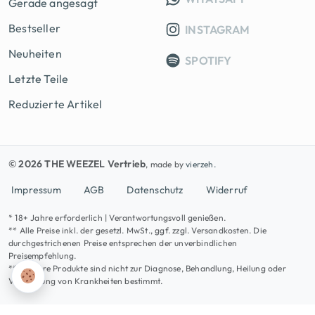
Gerade angesagt
Bestseller
INSTAGRAM
Neuheiten
SPOTIFY
Letzte Teile
Reduzierte Artikel
© 2026 THE WEEZEL Vertrieb
, made by
vierzeh.
Impressum
AGB
Datenschutz
Widerruf
* 18+ Jahre erforderlich | Verantwortungsvoll genießen.
** Alle Preise inkl. der gesetzl. MwSt., ggf. zzgl. Versandkosten. Die
durchgestrichenen Preise entsprechen der unverbindlichen
Preisempfehlung.
*** Unsere Produkte sind nicht zur Diagnose, Behandlung, Heilung oder
Vorbeugung von Krankheiten bestimmt.
Vertrag widerrufen