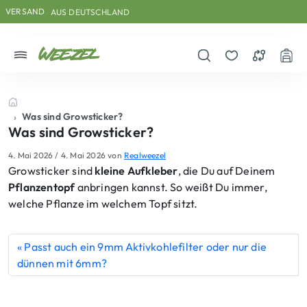
Skip to main content
Direkt zum Inhalt
Weiter zum Footer
VERSAND
AUS DEUTSCHLAND
Menü
Suche öffnen
Merkzettel
Vergleichs
War
Startseite
Was sind Growsticker?
Was sind Growsticker?
4. Mai 2026
/
4. Mai 2026
von
Realweezel
Growsticker sind
kleine Aufkleber
, die Du auf Deinem
Pflanzentopf
anbringen kannst. So weißt Du immer,
welche Pflanze im welchem Topf sitzt.
Passt auch ein 9mm Aktivkohlefilter oder nur die
dünnen mit 6mm?