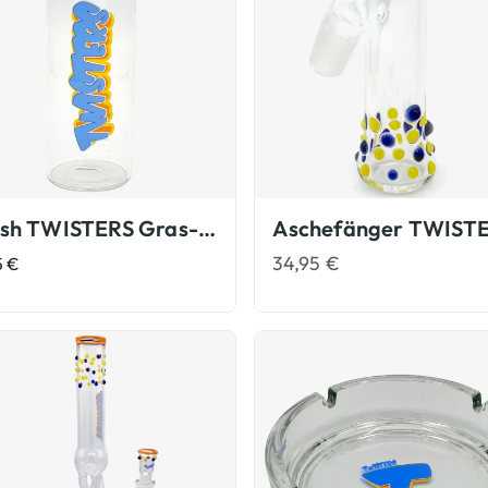
Stash TWISTERS Gras-Glas
34,95
€
5
€