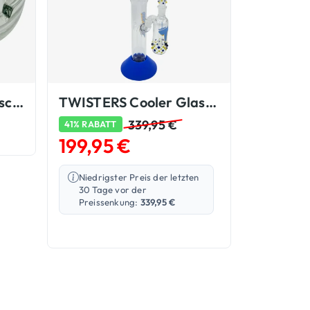
Glas Aschenbecher Aschenbecher
TWISTERS Cooler Glasbongs
339,95
€
41% RABATT
199,95
€
Niedrigster Preis der letzten
30 Tage vor der
Preissenkung:
339,95
€