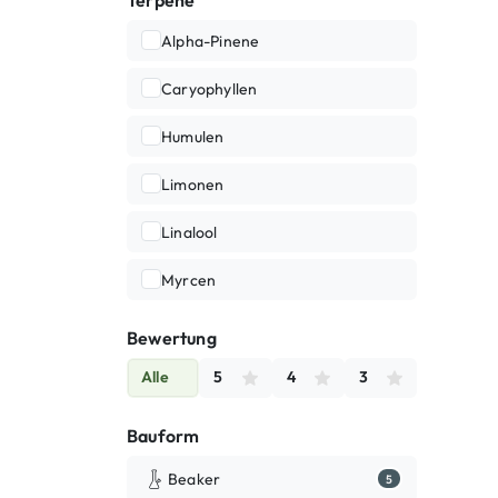
Alpha-Pinene
Caryophyllen
Humulen
Limonen
Linalool
Myrcen
Bewertung
Alle
5
4
3
Bauform
Beaker
5