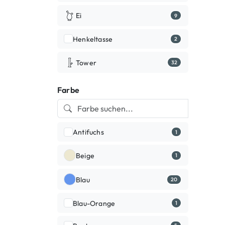
Ei
9
Henkeltasse
2
Tower
32
Farbe
Antifuchs
1
Beige
1
Blau
20
Blau-Orange
1