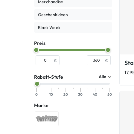
Merchandise
Geschenkideen
Black Week
Preis
-
€
€
17,9
Rabatt-Stufe
0
10
20
30
40
50
Marke
TWISTERS®