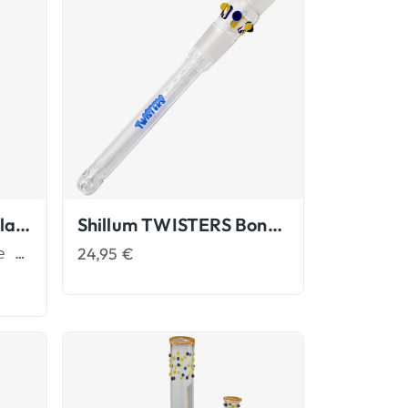
TWISTERS Cleaner Glasbongs
Shillum TWISTERS Bong Zubehör
24,95
€
Die außergewöhnliche Glasbong