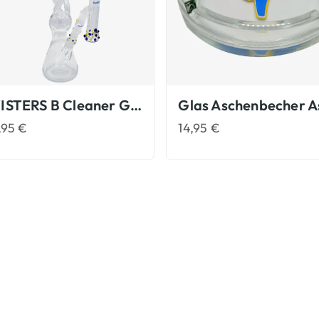
TWISTERS B Cleaner Glasbongs
,95
€
14,95
€