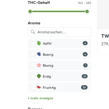
THC-Gehalt
14% - 28%
Aroma
279
Apfel
4
Beerig
4
Blumig
1
Erdig
19
Fruchtig
30
+ mehr anzeigen
Terpene