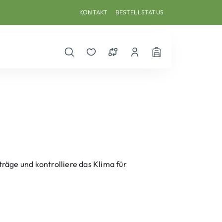
KONTAKT
BESTELLSTATUS
Suche öffnen
Merkzettel
Vergleichsliste
Dein Benutzerkonto
Warenkorb
äge und kontrolliere das Klima für