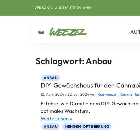
Skip to main content
Direkt zum Inhalt
Weiter zum Footer
VERSAND
AUS DEUTSCHLAND
AU
Menü
Schlagwort:
Anbau
ANBAU
DIY-Gewächshaus für den Cannab
12. April 2024
/
22. Juli 2024
von
Realweezel
|
Kommentar 
Erfahre, wie Du mit einem DIY-Gewächshaus
optimales Wachstum.
Weiterlesen »
ANBAU
MENGEN-OPTIMIERUNG