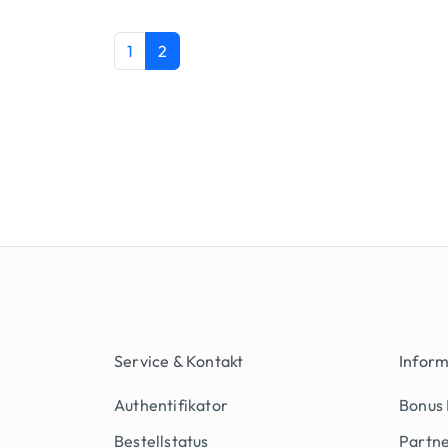
Seite
Aktuelle Seite
1
2
Seiten-Navigation
Service & Kontakt
Infor
Authentifikator
Bonus
Bestellstatus
Partn