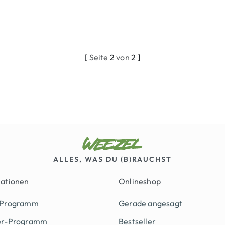
[
Seite
2
von
2 ]
ALLES, WAS DU (B)RAUCHST
mationen
Onlineshop
 Programm
Gerade angesagt
er-Programm
Bestseller