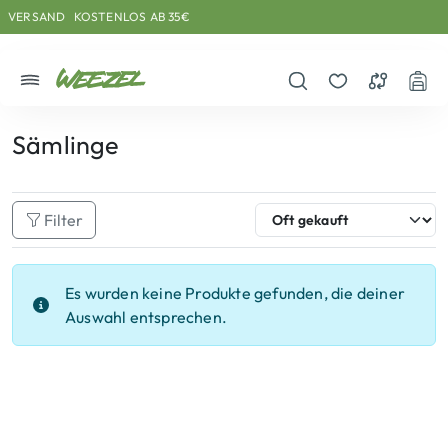
Skip to main content
Direkt zum Inhalt
Weiter zum Footer
VERSAND
KOSTENLOS AB 35€
Menü
Suche öffnen
Merkzettel
Vergleichs
War
Sämlinge
Filter
Es wurden keine Produkte gefunden, die deiner
Auswahl entsprechen.