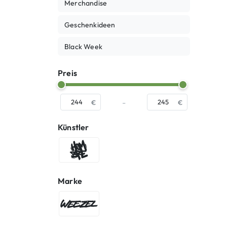
Merchandise
Geschenkideen
Black Week
Preis
-
€
€
Künstler
Hombre SUK
Marke
WEEZEL®