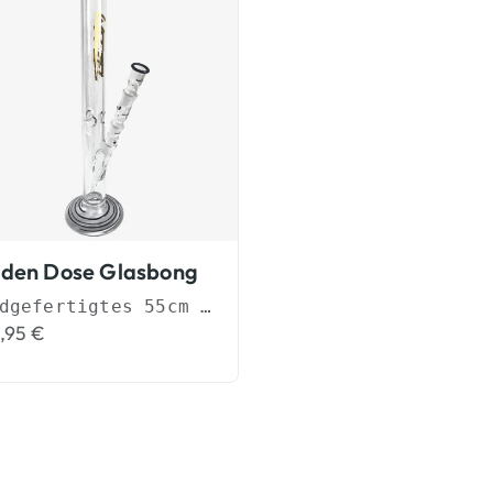
den Dose Glasbong
Handgefertigtes 55cm Bong-Set (NS 19)
,95
€