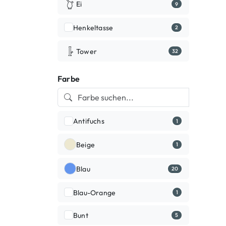
Ei
9
Henkeltasse
2
Tower
32
Farbe
Antifuchs
1
Beige
1
Blau
20
Blau-Orange
1
Bunt
5