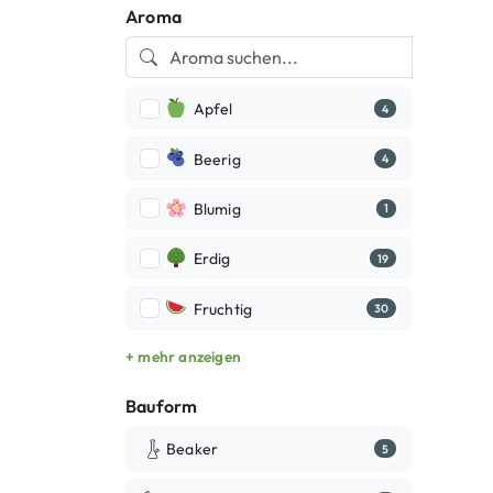
Aroma
Apfel
4
Beerig
4
Blumig
1
Erdig
19
Fruchtig
30
+ mehr anzeigen
Bauform
Beaker
5