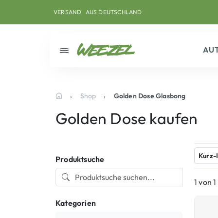
Skip to main content
Direkt zum Inhalt
Weiter zum Footer
VERSAND
AUS DEUTSCHLAND
AU
Menü
Shop
Golden Dose Glasbong
Startseite
Golden Dose kaufen
Kurz-
Produktsuche
1 von 
Kategorien