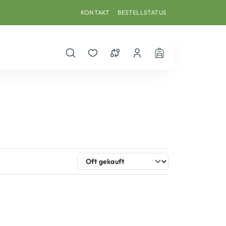
KONTAKT
BESTELLSTATUS
Suche öffnen
Merkzettel
Vergleichsliste
Dein Benutzerkonto
Warenkorb