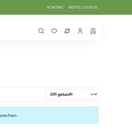
KONTAKT
BESTELLSTATUS
Suche öffnen
Merkzettel
Vergleichsliste
Dein Benutzerkonto
Warenkorb
prechen.