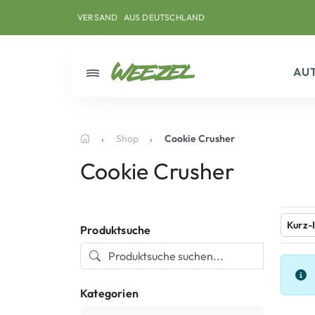
Skip to main content
Direkt zum Inhalt
Weiter zum Footer
AUS DEUTSCHLAND
VERSAND
AU
Menü
Shop
Cookie Crusher
Startseite
Cookie Crusher
Kurz-
Produktsuche
Kategorien