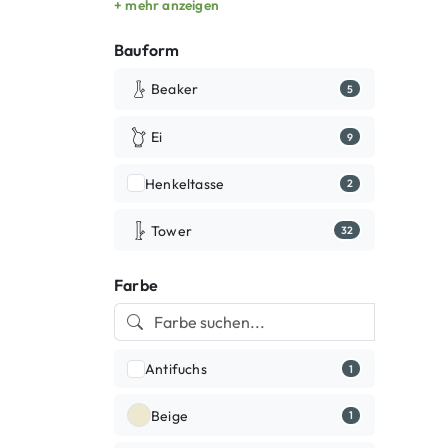
+ mehr anzeigen
Bauform
Beaker
5
Ei
9
Henkeltasse
2
Tower
32
Farbe
Antifuchs
1
Beige
1