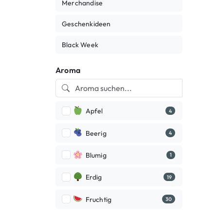
Merchandise
Geschenkideen
Black Week
Aroma
Apfel
4
Beerig
4
Blumig
1
Erdig
19
Fruchtig
30