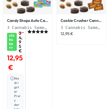
Candy Shopz Auto Cannabis Samen
Cookie Crusher Cannabis Starterset
3 Cannabis Samen + Quellpads & Sticker
3 Cannabis Samen + Quellpads & Sticker
3
12,95
€
63%
4,
Bewertet
2
RA
9
mit
5.00
BA
von 5,
5
TT
basierend
€
auf
12,95
Kundenbew
ertungen
€
Nie
dri
gst
er
Prei
s
der