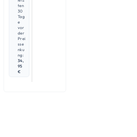
letz
ten
30
Tag
e
vor
der
Prei
sse
nku
ng:
34,
95
€