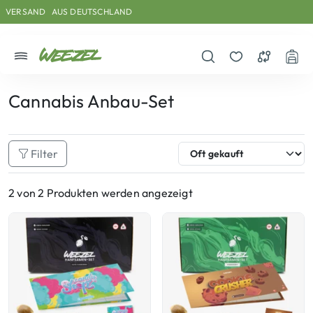
Skip to main content
Direkt zum Inhalt
Weiter zum Footer
VERSAND
AUS DEUTSCHLAND
Menü
Suche öffnen
Merkzettel
Vergleichs
War
Cannabis Anbau-Set
Filter
2 von 2 Produkten werden angezeigt