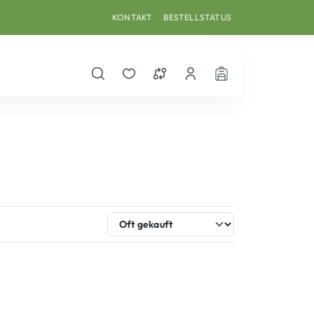
KONTAKT
BESTELLSTATUS
Suche öffnen
Merkzettel
Vergleichsliste
Dein Benutzerkonto
Warenkorb