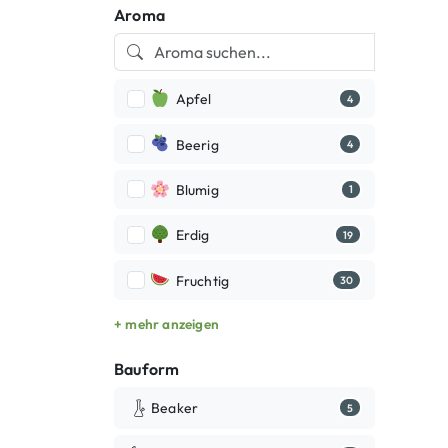
Aroma
Apfel
4
Beerig
4
Blumig
1
Erdig
19
Fruchtig
30
+ mehr anzeigen
Bauform
Beaker
5