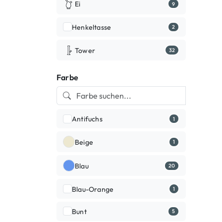
Ei
9
Henkeltasse
2
Tower
32
Farbe
Antifuchs
1
Beige
1
Blau
20
Blau-Orange
1
Bunt
5