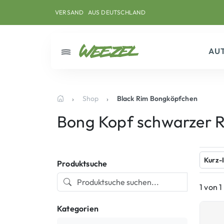
Skip to main content
Direkt zum Inhalt
Weiter zum Footer
VERSAND
AUS DEUTSCHLAND
AU
Menü
Shop
Black Rim Bongköpfchen
Startseite
Bong Kopf schwarzer 
Kurz-
Produktsuche
1 von 
Kategorien