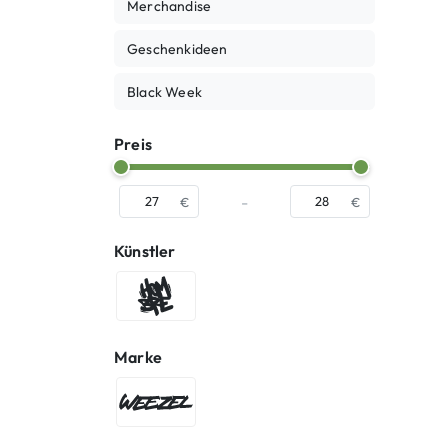
Merchandise
Geschenkideen
Black Week
Preis
-
€
€
Künstler
Hombre SUK
Marke
WEEZEL®