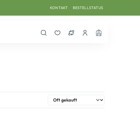
KONTAKT
BESTELLSTATUS
Suche öffnen
Merkzettel
Vergleichsliste
Dein Benutzerkonto
Warenkorb