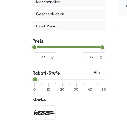
Merchandise
Geschenkideen
Black Week
Preis
-
€
€
Rabatt-Stufe
0
10
20
30
40
50
Marke
WEEZEL®