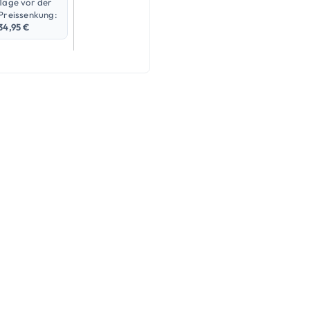
Tage vor der
Preissenkung:
34,95
€