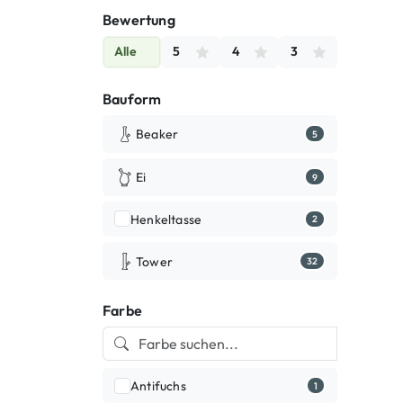
Bewertung
Alle
5
4
3
Bauform
Beaker
5
Ei
9
Henkeltasse
2
Tower
32
Farbe
Antifuchs
1