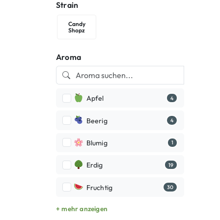
Strain
Candy
Candy Shopz
Shopz
Aroma
Apfel
4
Beerig
4
Blumig
1
Erdig
19
Fruchtig
30
+ mehr anzeigen