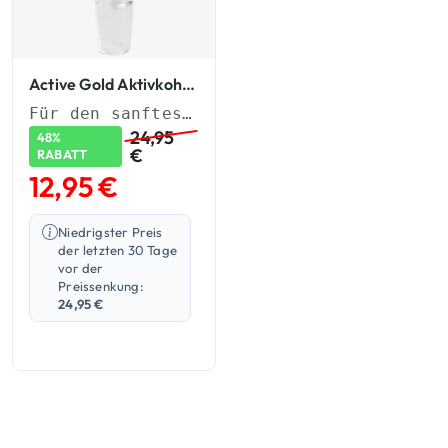
Active Gold Aktivkohle-Adapter
Für den sanftesten und reinsten Hit
24,95
48%
€
RABATT
12,95
€
Niedrigster Preis
der letzten 30 Tage
vor der
Preissenkung:
24,95
€