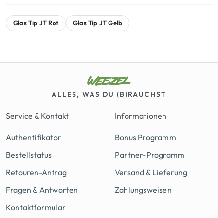
B
a
,
u
Glas Tip JT Rot
Glas Tip JT Gelb
r
9
n
:
0
d
l
5
e
9
€
M
e
,
.
ALLES, WAS DU (B)RAUCHST
n
8
g
Service & Kontakt
Informationen
5
e
Authentifikator
Bonus Programm
€
Bestellstatus
Partner-Programm
Retouren-Antrag
Versand & Lieferung
Fragen & Antworten
Zahlungsweisen
Kontaktformular