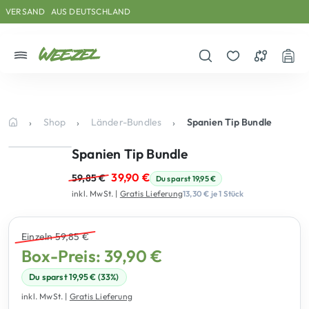
Skip to main content
Direkt zum Inhalt
Weiter zum Footer
VERSAND
AUS DEUTSCHLAND
Menü
Suche öffnen
Merkzettel
Vergleichs
War
Shop
Länder-Bundles
Spanien Tip Bundle
Startseite
Spanien Tip Bundle
U
A
39,90
€
59,85
€
Du sparst
19,95
€
inkl. MwSt.
|
Gratis Lieferung
13,30
€
je 1 Stück
r
k
s
t
Einzeln 59,85 €
p
u
Box-Preis: 39,90 €
r
e
3 von 3 gewählt
Du sparst 19,95 € (33%)
ü
l
inkl. MwSt.
|
Gratis Lieferung