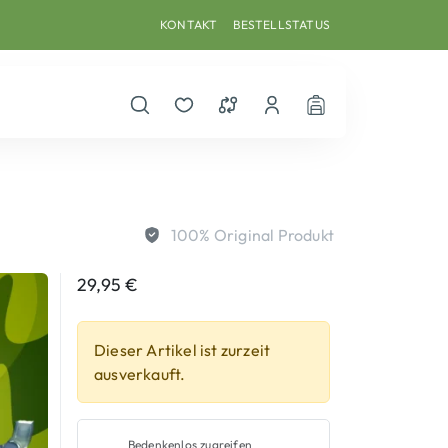
KONTAKT
BESTELLSTATUS
Suche öffnen
Merkzettel
Vergleichsliste
Dein Benutzerkonto
Warenkorb
100% Original Produkt
29,95
€
Dieser Artikel ist zurzeit
ausverkauft.
Bedenkenlos zugreifen