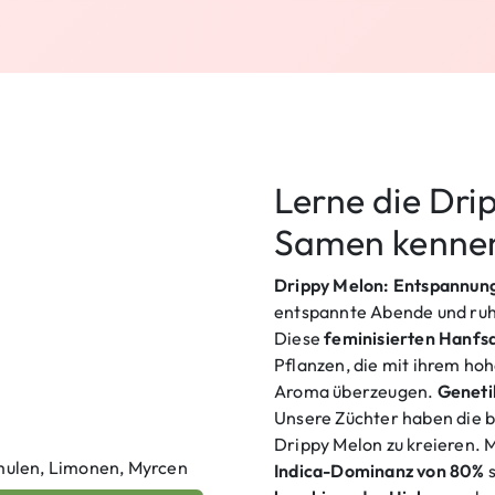
Lerne die Dri
Samen kenne
Drippy Melon: Entspannung
entspannte Abende und ruh
Diese
feminisierten Hanf
Pflanzen, die mit ihrem ho
Aroma überzeugen.
Geneti
Unsere Züchter haben die b
Drippy Melon zu kreieren. 
mulen, Limonen, Myrcen
Indica-Dominanz von 80%
s