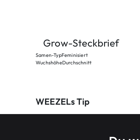
Grow-Steckbrief
Samen-Typ
Feminisiert
Wuchshöhe
Durchschnitt
WEEZELs Tip