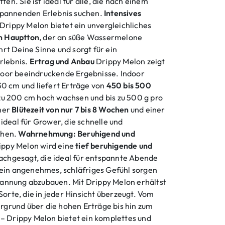
fen. Sie ist ideal für alle, die nach einem
tspannenden Erlebnis suchen.
Intensives
Drippy Melon bietet ein unvergleichliches
n Hauptton
, der an süße Wassermelone
hrt Deine Sinne und sorgt für ein
rlebnis.
Ertrag und Anbau
Drippy Melon zeigt
door beeindruckende Ergebnisse. Indoor
130 cm und liefert Erträge von
450 bis 500
 zu 200 cm hoch wachsen und bis zu 500 g pro
iner
Blütezeit von nur 7 bis 8 Wochen
und einer
 ideal für Grower, die schnelle und
chen.
Wahrnehmung: Beruhigend und
ppy Melon wird eine
tief beruhigende und
chgesagt, die ideal für entspannte Abende
r ein angenehmes, schläfriges Gefühl sorgen
pannung abzubauen. Mit Drippy Melon erhältst
orte, die in jeder Hinsicht überzeugt. Vom
rgrund über die hohen Erträge bis hin zum
 Drippy Melon bietet ein komplettes und