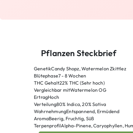
Pflanzen Steckbrief
Genetik
Candy Shopz, Watermelon Zkittlez
Blütephase
7 - 8 Wochen
THC Gehalt
22% THC
(Sehr hoch)
Vergleichbar mit
Watermelon OG
Ertrag
Hoch
Verteilung
80% Indica, 20% Sativa
Wahrnehmung
Entspannend, Ermüdend
Aroma
Beerig, Fruchtig, Süß
Terpenprofil
Alpha-Pinene, Caryophyllen, Hu