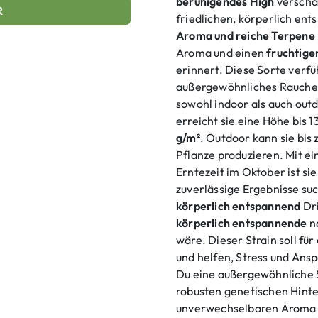
beruhigendes High
verschaf
R
friedlichen, körperlich en
Aroma und reiche Terpene
Aroma und einen
fruchtige
erinnert. Diese Sorte verfü
außergewöhnliches Rauche
sowohl indoor als auch out
erreicht sie eine Höhe bis 
g/m²
. Outdoor kann sie bis
Pflanze produzieren. Mit e
Erntezeit im Oktober ist sie
zuverlässige Ergebnisse su
körperlich entspannend
Dri
körperlich entspannende
na
wäre. Dieser Strain soll fü
und helfen, Stress und Ans
Du eine außergewöhnliche S
robusten genetischen Hinte
unverwechselbaren Aroma –