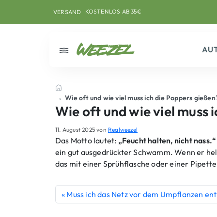
Skip to main content
Direkt zum Inhalt
Weiter zum Footer
KOSTENLOS AB 35€
VERSAND
AU
Menü
Startseite
Wie oft und wie viel muss ich die Poppers gießen
Wie oft und wie viel muss 
11. August 2025
von
Realweezel
Das Motto lautet:
„Feucht halten, nicht nass.“
ein gut ausgedrückter Schwamm. Wenn er heller
das mit einer Sprühflasche oder einer Pipet
Muss ich das Netz vor dem Umpflanzen en