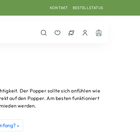
KONTAKT
BESTELLSTATUS
Suche öffnen
Merkzettel
Vergleichsliste
Dein Benutzerkonto
Warenkorb
htigkeit. Der Popper sollte sich anfühlen wie
irekt auf den Popper. Am besten funktioniert
ermieden werden.
Anfang?