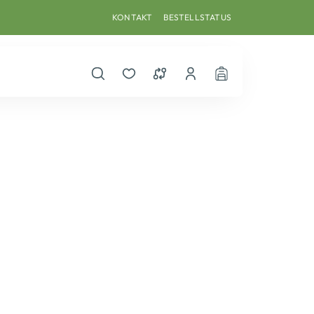
KONTAKT
BESTELLSTATUS
Suche öffnen
Merkzettel
Vergleichsliste
Dein Benutzerkonto
Warenkorb