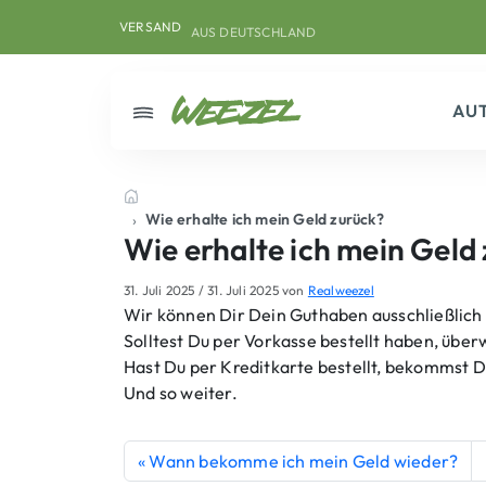
Skip to main content
Direkt zum Inhalt
Weiter zum Footer
VERSAND
AUS DEUTSCHLAND
AU
Menü
Startseite
Wie erhalte ich mein Geld zurück?
Wie erhalte ich mein Geld
31. Juli 2025
/
31. Juli 2025
von
Realweezel
Wir können Dir Dein Guthaben ausschließlich 
Solltest Du per Vorkasse bestellt haben, über
Hast Du per Kreditkarte bestellt, bekommst D
Und so weiter.
Wann bekomme ich mein Geld wieder?