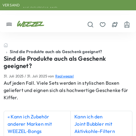
Skip to main content
Direkt zum Inhalt
Weiter zum Footer
VERSAND
AUS DEUTSCHLAND
Menü
Suche öffnen
Merkzettel
Vergleichs
War
Startseite
Sind die Produkte auch als Geschenk geeignet?
Sind die Produkte auch als Geschenk
geeignet?
31. Juli 2025
/
31. Juli 2025
von
Realweezel
Auf jeden Fall. Viele Sets werden in stylischen Boxen
geliefert und eignen sich als hochwertige Geschenke für
Kiffer.
Kann ich Zubehör
Kann ich den
anderer Marken mit
Joint Bubbler mit
WEEZEL‑Bongs
Aktivkohle-Filtern