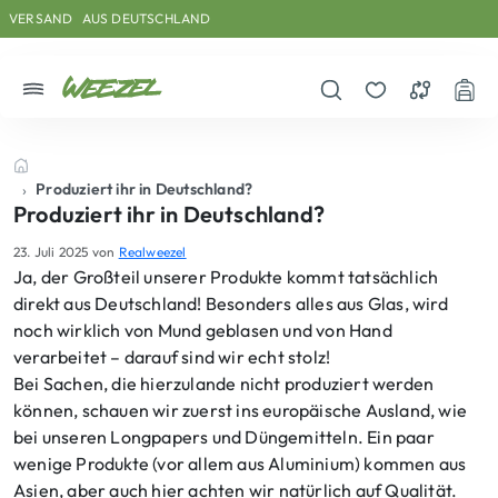
Skip to main content
Direkt zum Inhalt
Weiter zum Footer
VERSAND
AUS DEUTSCHLAND
Menü
Suche öffnen
Merkzettel
Vergleichs
War
Startseite
Produziert ihr in Deutschland?
Produziert ihr in Deutschland?
23. Juli 2025
von
Realweezel
Ja, der Großteil unserer Produkte kommt tatsächlich
direkt aus Deutschland! Besonders alles aus Glas, wird
noch wirklich von Mund geblasen und von Hand
verarbeitet – darauf sind wir echt stolz!
Bei Sachen, die hierzulande nicht produziert werden
können, schauen wir zuerst ins europäische Ausland, wie
bei unseren Longpapers und Düngemitteln. Ein paar
wenige Produkte (vor allem aus Aluminium) kommen aus
Asien, aber auch hier achten wir natürlich auf Qualität.