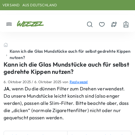
Skip to main content
Direkt zum Inhalt
Weiter zum Footer
VERSAND
AUS DEUTSCHLAND
Menü
Suche öffnen
Merkzettel
Vergleichs
War
Startseite
Kann ich die Glas Mundstücke auch für selbst gedrehte Kippen
nutzen?
Kann ich die Glas Mundstücke auch für selbst
gedrehte Kippen nutzen?
6. Oktober 2025
/
6. Oktober 2025
von
Realweezel
JA
, wenn Du die dünnen Filter zum Drehen verwendest.
Da unsere Mundstücke leicht konisch sind (also enger
werden), passen alle Slim-Filter. Bitte beachte aber, dass
die „dicken“ (normale Zigarettenfilter) nicht oder nur
gequetscht passen werden.