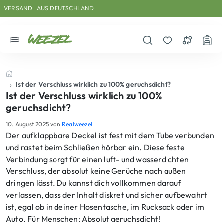
Skip to main content
Direkt zum Inhalt
Weiter zum Footer
VERSAND
AUS DEUTSCHLAND
Menü
Suche öffnen
Merkzettel
Vergleichs
War
Startseite
Ist der Verschluss wirklich zu 100% geruchsdicht?
Ist der Verschluss wirklich zu 100%
geruchsdicht?
10. August 2025
von
Realweezel
Der aufklappbare Deckel ist fest mit dem Tube verbunden
und rastet beim Schließen hörbar ein. Diese feste
Verbindung sorgt für einen luft- und wasserdichten
Verschluss, der absolut keine Gerüche nach außen
dringen lässt. Du kannst dich vollkommen darauf
verlassen, dass der Inhalt diskret und sicher aufbewahrt
ist, egal ob in deiner Hosentasche, im Rucksack oder im
Auto. Für Menschen: Absolut geruchsdicht!