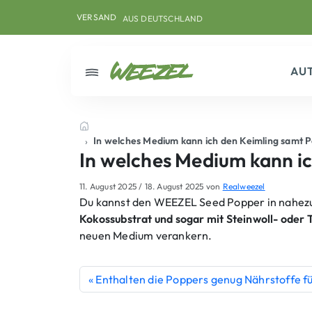
Skip to main content
Direkt zum Inhalt
Weiter zum Footer
VERSAND
AUS DEUTSCHLAND
AU
Menü
Startseite
In welches Medium kann ich den Keimling samt
In welches Medium kann i
11. August 2025
/
18. August 2025
von
Realweezel
Du kannst den WEEZEL Seed Popper in nahezu
Kokossubstrat und sogar mit Steinwoll- ode
neuen Medium verankern.
Enthalten die Poppers genug Nährstoffe f