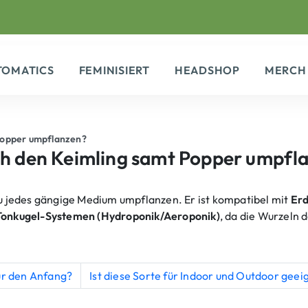
TOMATICS
FEMINISIERT
HEADSHOP
MERCH
 Popper umpflanzen?
ch den Keimling samt Popper umpfl
 jedes gängige Medium umpflanzen. Er ist kompatibel mit
Erd
r Tonkugel-Systemen (Hydroponik/Aeroponik)
, da die Wurzeln 
ür den Anfang?
Ist diese Sorte für Indoor und Outdoor geei