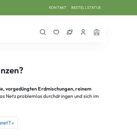
KONTAKT
BESTELLSTATUS
Suche öffnen
Merkzettel
Vergleichsliste
Dein Benutzerkonto
Warenkorb
anzen?
e, vorgedüngten Erdmischungen, reinem
das Netz problemlos durchdringen und sich im
gnet?