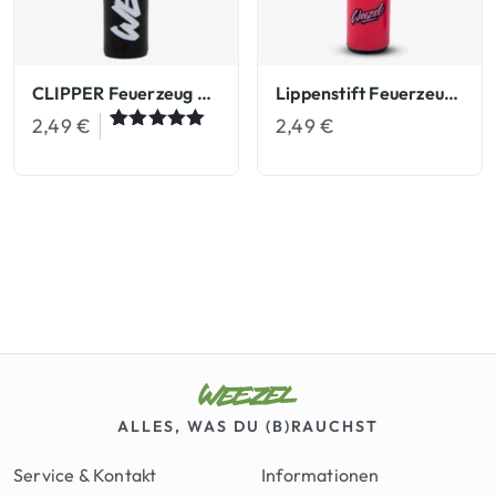
CLIPPER Feuerzeug CLIPPER
Lippenstift Feuerzeug CLIPPER
2,49
€
2,49
€
Bewertet
1
mit
5.00
von 5,
basierend
auf
Kundenbew
ertung
ALLES, WAS DU (B)RAUCHST
Service & Kontakt
Informationen