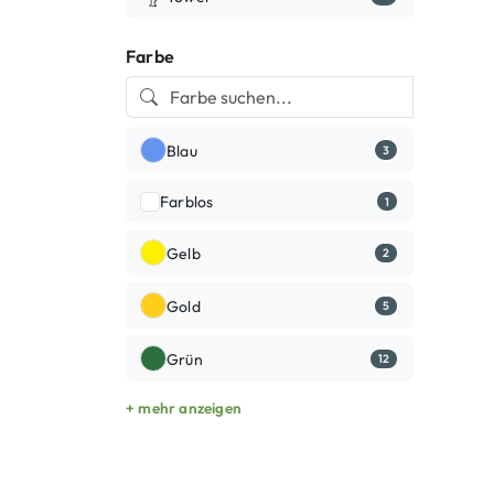
Farbe
Blau
3
Farblos
1
Gelb
2
Gold
5
Grün
12
+ mehr anzeigen