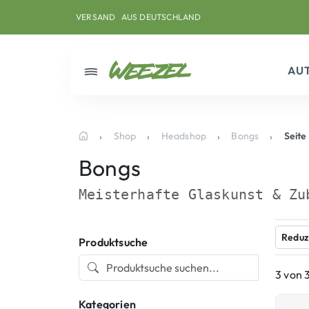
Skip to main content
Direkt zum Inhalt
Weiter zum Footer
VERSAND
AUS DEUTSCHLAND
AU
Menü
Shop
Headshop
Bongs
Seite
Startseite
Bongs
Meisterhafte Glaskunst & Zu
Reduz
Produktsuche
3 von 
Kategorien