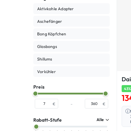
Aktivkohle Adapter
Aschefänger
Bong Köpfchen
Glasbongs
Shillums
Vorkühler
Dai
Preis
43%
13
-
€
€
Rabatt-Stufe