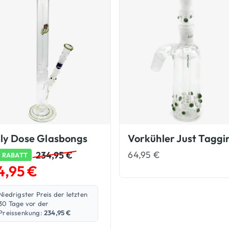
ly Dose Glasbongs
Vorkühler Just Taggi
64,95
€
234,95
€
 RABATT
4,95
€
Niedrigster Preis der letzten
30 Tage vor der
Preissenkung:
234,95
€