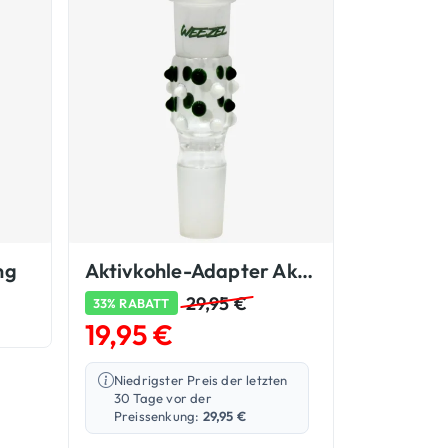
ng
Aktivkohle-Adapter Aktivkohle-Filter
29,95
€
33% RABATT
19,95
€
Niedrigster Preis der letzten
30 Tage vor der
Preissenkung:
29,95
€