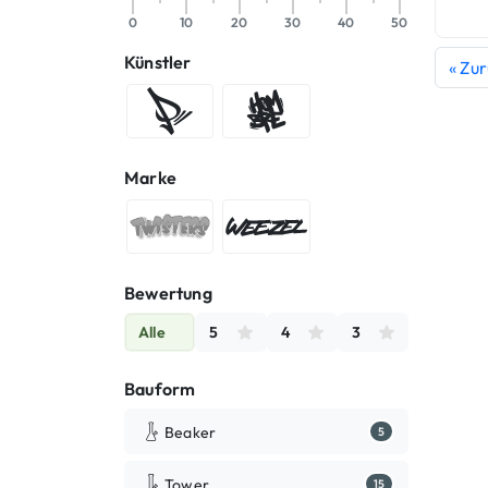
0
10
20
30
40
50
Künstler
« Zu
Die P
Hombre SUK
Marke
TWISTERS®
WEEZEL®
Bewertung
Alle
5
4
3
Bauform
Beaker
5
Tower
15