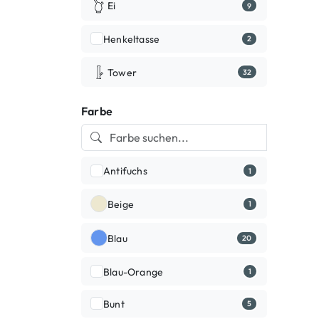
Ei
9
Henkeltasse
2
Tower
32
Farbe
Antifuchs
1
Beige
1
Blau
20
Blau-Orange
1
Bunt
5