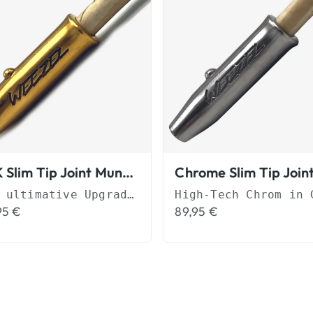
24K Slim Tip Joint Mundstück
Das ultimative Upgrade für Deinen Genuss
95
€
89,95
€