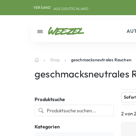
Skip to main content
Direkt zum Inhalt
Weiter zum Footer
VERSAND
AUS DEUTSCHLAND
AU
Menü
Shop
geschmacksneutrales Rauchen
Startseite
geschmacksneutrales 
Sofor
Produktsuche
2 von 
Kategorien