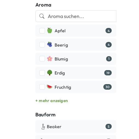
Aroma
Apfel
4
Beerig
4
Blumig
1
Erdig
19
Fruchtig
30
+ mehr anzeigen
Bauform
Beaker
5