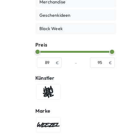
Merchandise
Geschenkideen
Black Week
Preis
-
€
€
Künstler
Hombre SUK
Marke
WEEZEL®