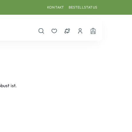
KONTAKT
BESTELLSTATUS
Suche öffnen
Merkzettel
Vergleichsliste
Dein Benutzerkonto
Warenkorb
ust ist.