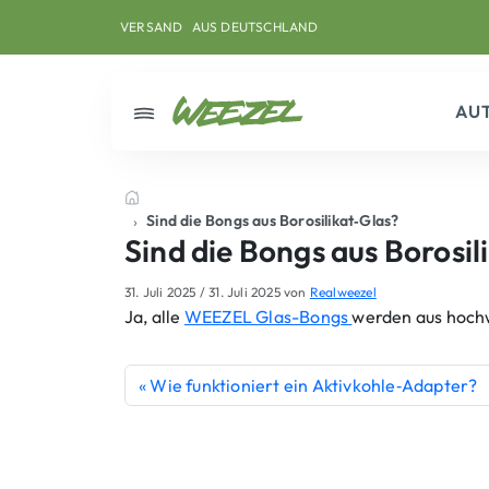
Skip to main content
Direkt zum Inhalt
Weiter zum Footer
VERSAND
AUS DEUTSCHLAND
AU
Menü
Startseite
Sind die Bongs aus Borosilikat‑Glas?
Sind die Bongs aus Borosil
31. Juli 2025
/
31. Juli 2025
von
Realweezel
Ja, alle
WEEZEL Glas-Bongs
werden aus hochwe
Wie funktioniert ein Aktivkohle‑Adapter?