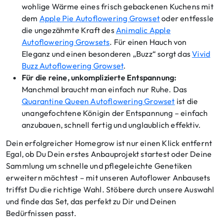
wohlige Wärme eines frisch gebackenen Kuchens mit
dem
Apple Pie Autoflowering Growset
oder entfessle
die ungezähmte Kraft des
Animalic Apple
Autoflowering Growsets
. Für einen Hauch von
Eleganz und einen besonderen „Buzz“ sorgt das
Vivid
Buzz Autoflowering Growset
.
Für die reine, unkomplizierte Entspannung:
Manchmal braucht man einfach nur Ruhe. Das
Quarantine Queen Autoflowering Growset
ist die
unangefochtene Königin der Entspannung – einfach
anzubauen, schnell fertig und unglaublich effektiv.
Dein erfolgreicher Homegrow ist nur einen Klick entfernt
Egal, ob Du Dein erstes Anbauprojekt startest oder Deine
Sammlung um schnelle und pflegeleichte Genetiken
erweitern möchtest – mit unseren Autoflower Anbausets
triffst Du die richtige Wahl. Stöbere durch unsere Auswahl
und finde das Set, das perfekt zu Dir und Deinen
Bedürfnissen passt.