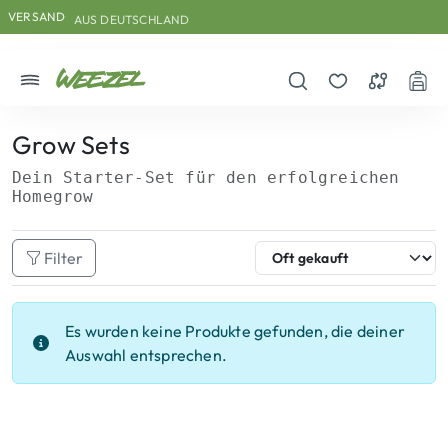
Skip to main content
Direkt zum Inhalt
Weiter zum Footer
VERSAND
AUS DEUTSCHLAND
Menü
Suche öffnen
Merkzettel
Vergleichs
War
Grow Sets
Dein Starter-Set für den erfolgreichen
Homegrow
Filter
Es wurden keine Produkte gefunden, die deiner
Auswahl entsprechen.