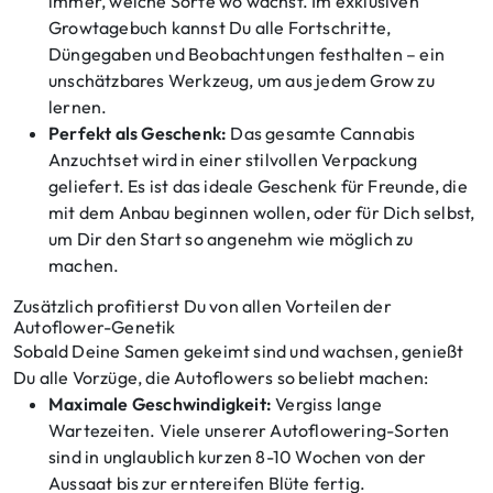
immer, welche Sorte wo wächst. Im exklusiven
Growtagebuch kannst Du alle Fortschritte,
Düngegaben und Beobachtungen festhalten – ein
unschätzbares Werkzeug, um aus jedem Grow zu
lernen.
Perfekt als Geschenk:
Das gesamte Cannabis
Anzuchtset wird in einer stilvollen Verpackung
geliefert. Es ist das ideale Geschenk für Freunde, die
mit dem Anbau beginnen wollen, oder für Dich selbst,
um Dir den Start so angenehm wie möglich zu
machen.
Zusätzlich profitierst Du von allen Vorteilen der
Autoflower-Genetik
Sobald Deine Samen gekeimt sind und wachsen, genießt
Du alle Vorzüge, die Autoflowers so beliebt machen:
Maximale Geschwindigkeit:
Vergiss lange
Wartezeiten. Viele unserer Autoflowering-Sorten
sind in unglaublich kurzen 8-10 Wochen von der
Aussaat bis zur erntereifen Blüte fertig.