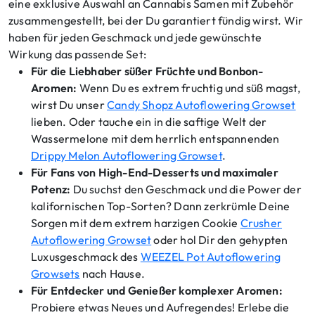
eine exklusive Auswahl an Cannabis Samen mit Zubehör
zusammengestellt, bei der Du garantiert fündig wirst. Wir
haben für jeden Geschmack und jede gewünschte
Wirkung das passende Set:
Für die Liebhaber süßer Früchte und Bonbon-
Aromen:
Wenn Du es extrem fruchtig und süß magst,
wirst Du unser
Candy Shopz Autoflowering Growset
lieben. Oder tauche ein in die saftige Welt der
Wassermelone mit dem herrlich entspannenden
Drippy Melon Autoflowering Growset
.
Für Fans von High-End-Desserts und maximaler
Potenz:
Du suchst den Geschmack und die Power der
kalifornischen Top-Sorten? Dann zerkrümle Deine
Sorgen mit dem extrem harzigen Cookie
Crusher
Autoflowering Growset
oder hol Dir den gehypten
Luxusgeschmack des
WEEZEL Pot Autoflowering
Growsets
nach Hause.
Für Entdecker und Genießer komplexer Aromen:
Probiere etwas Neues und Aufregendes! Erlebe die